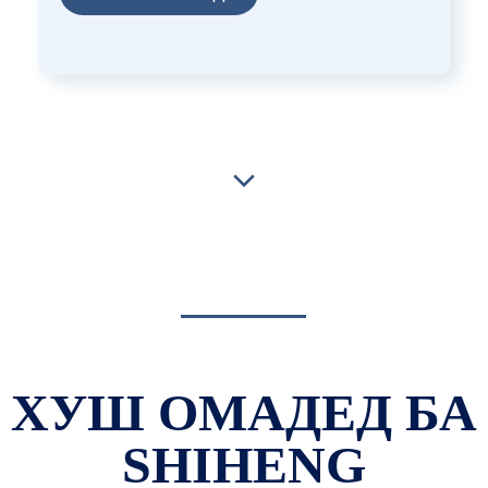
ДАР ТӮЛИ 15 СОЛ ДАР ИСТЕҲСОЛИ ВИНТҲО
ТАХАССУС ДОРАД, МАҲСУЛОТ ДАР ТАМОМИ ҶАҲОН
СОДИР КАРДА МЕШАВАД.
ХУШ ОМАДЕД БА
SHIHENG