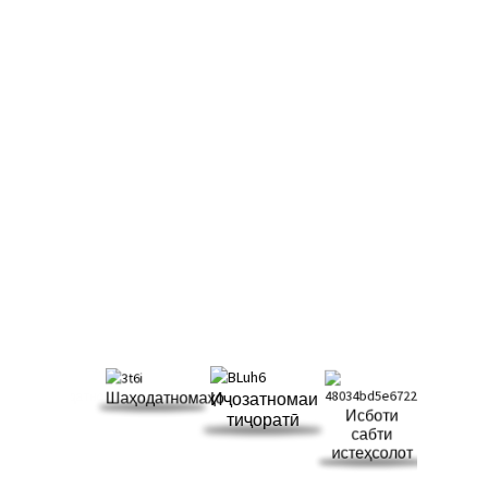
СЕРТИФИКАТИ
МО
API 6D, API 607, CE, ISO9001, ISO14001, ISO18001, TS. (Агар ба шумо
сертификатҳои мо лозим бошад, лутфан тамос гиред)
Шаҳодатномаҳо
Иҷозатномаи
Исботи
тиҷоратӣ
сабти
истеҳсолот