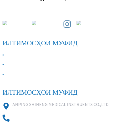
Минтақаи рушди Пайхуай, музофоти Анпин, музофоти Ҳбей.
ИЛТИМОСҲОИ МУФИД
ДАР БОРАИ МО
Бо мо тамос гиред
Саволҳои зиёд такрормешуда
ИЛТИМОСҲОИ МУФИД
ANPING SHIHENG MEDICAL INSTRUENTS CO.,LTD.
0086 18631859818
0086 18617909888