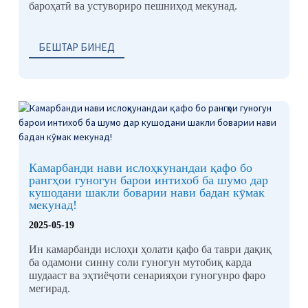
бароҳатӣ ва устувориро пешниҳод мекунад.
БЕШТАР БИНЕД
Камарбанди нави ислоҳкунандаи қафо бо
рангҳои гуногун барои интихоб ба шумо дар
кушодани шакли боварии нави бадан кӯмак
мекунад!
2025-05-19
Ин камарбанди ислоҳи ҳолати қафо ба таври дақиқ
ба одамони синну соли гуногун мутобиқ карда
шудааст ва эҳтиёҷоти сенарияҳои гуногунро фаро
мегирад.