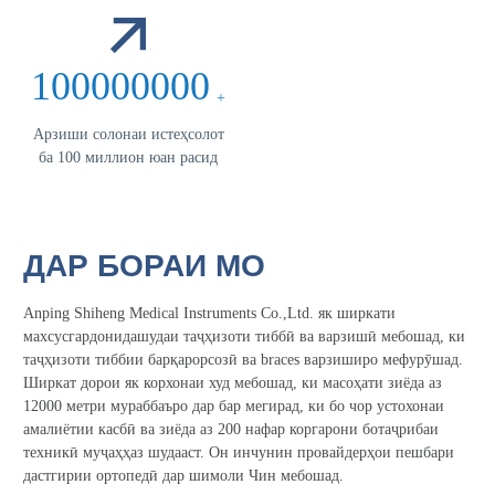
100000000
+
Арзиши солонаи истеҳсолот
ба 100 миллион юан расид
ДАР БОРАИ МО
Anping Shiheng Medical Instruments Co.,Ltd. як ширкати
махсусгардонидашудаи таҷҳизоти тиббӣ ва варзишӣ мебошад, ки
таҷҳизоти тиббии барқарорсозӣ ва braces варзиширо мефурӯшад.
Ширкат дорои як корхонаи худ мебошад, ки масоҳати зиёда аз
12000 метри мураббаъро дар бар мегирад, ки бо чор устохонаи
амалиётии касбӣ ва зиёда аз 200 нафар коргарони ботаҷрибаи
техникӣ муҷаҳҳаз шудааст. Он инчунин провайдерҳои пешбари
дастгирии ортопедӣ дар шимоли Чин мебошад.