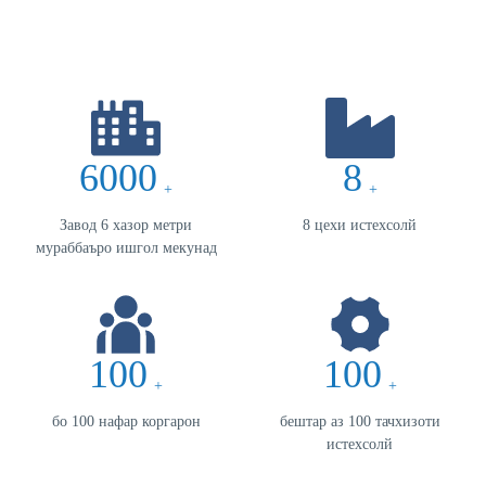
6000
8
+
+
Завод 6 хазор метри
8 цехи истехсолй
мураббаъро ишгол мекунад
100
100
+
+
бо 100 нафар коргарон
бештар аз 100 тачхизоти
истехсолй