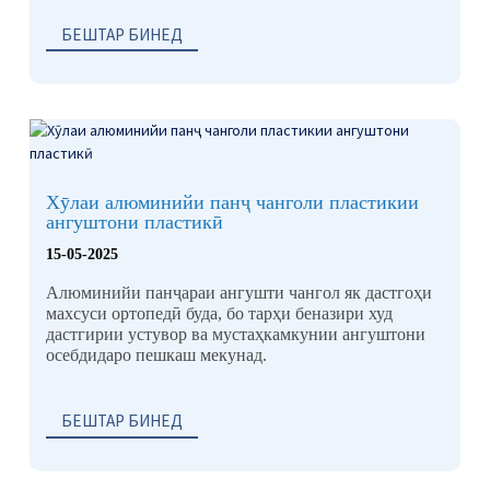
БЕШТАР БИНЕД
Хӯлаи алюминийи панҷ чанголи пластикии
ангуштони пластикӣ
15-05-2025
Алюминийи панҷараи ангушти чангол як дастгоҳи
махсуси ортопедӣ буда, бо тарҳи беназири худ
дастгирии устувор ва мустаҳкамкунии ангуштони
осебдидаро пешкаш мекунад.
БЕШТАР БИНЕД