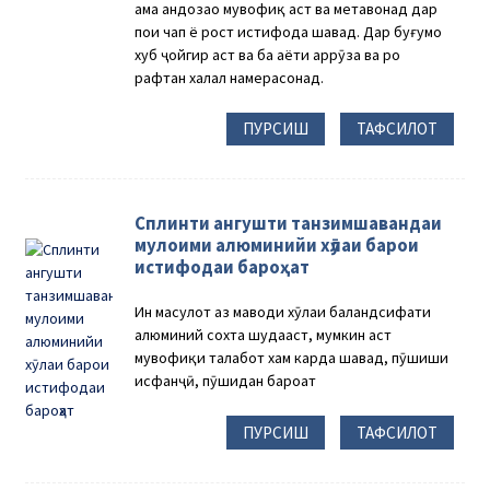
ҳама андозаҳо мувофиқ аст ва метавонад дар
пои чап ё рост истифода шавад. Дар буғумҳо
хуб ҷойгир аст ва ба ҳаёти ҳаррӯза ва роҳ
рафтан халал намерасонад.
ПУРСИШ
ТАФСИЛОТ
Сплинти ангушти танзимшавандаи
мулоими алюминийи хӯлаи барои
истифодаи бароҳат
Ин маҳсулот аз маводи хӯлаи баландсифати
алюминий сохта шудааст, мумкин аст
мувофиқи талабот хам карда шавад, пӯшиши
исфанҷӣ, пӯшидан бароҳат
ПУРСИШ
ТАФСИЛОТ