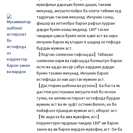
мувофиқи дараҷаи бунён дақиқ танзим
мекунад, ангушти пойро ба ҳолати табиии худ
тадриҷан танзим мекунад. Инчунин соиш,
фишор ва илтиҳобро барои рафъи пурраи
дарди бунён коҳиш медиҳад. 180° тасҳеҳи
чандири қавси бунён хеле қавӣ аст ва онро
инчунин барои муътадил ё шадид истифода
бурдан мумкин аст.
【Подтаи силикони ғафсшуда】Табақаи
силикони нарм ва ғафсшуда болиштро барои
ислоҳ ва ҳадди аксар сабук кардани дарди
бунён таъмин мекунад. Инчунин барои
истифода аз нав шустан мумкин аст.
【Дастгирии шабона ва рӯзона】Ба баста як
дастгоҳи росткунаки ангушти пой бо ислоҳи
тугма, ки ҳангоми истироҳат истифода бурдан
мумкин аст ва як ҷуфт остини Bunion, ки бо
пойафзол пӯшидан мумкин аст, иборат аст.
【Як андоза ба ҳама мувофиқ аст】
Корректори гардиши чандир 180° ҳам барои
занон ва ҳам барои мардон мувофиқ аст. Он ба