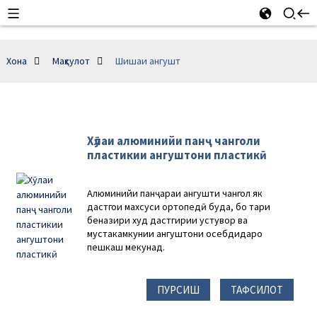
Хона
Маҳсулот
Шишаи ангушт
Хӯлаи алюминийи панҷ чанголи
пластикии ангуштони пластикӣ
Алюминийи панҷараи ангушти чангол як
дастгоҳи махсуси ортопедӣ буда, бо тарҳи
беназири худ дастгирии устувор ва
мустаҳкамкунии ангуштони осебдидаро
пешкаш мекунад.
ПУРСИШ
ТАФСИЛОТ