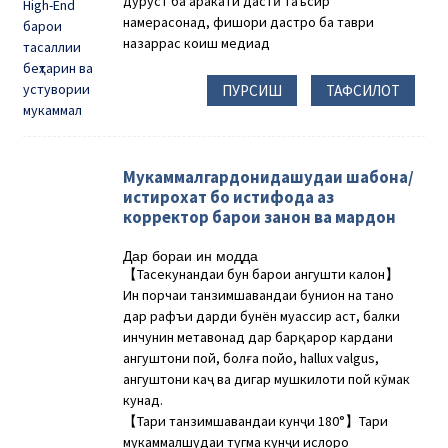
дуруст ба ҳаракати дастӣ таъсир
намерасонад, фишори дастро ба таври
назаррас коҳиш медиҳад
ПУРСИШ
ТАФСИЛОТ
Мукаммалгардонидашудаи шабона/
истирохат бо истифода аз
корректор барои занон ва мардон
Дар бораи ин модда
【Тасҳеҳкунандаи бун барои ангушти калон】
Ин порчаи танзимшавандаи бунион на танҳо
дар рафъи дарди бунён муассир аст, балки
инчунин метавонад дар барқарор кардани
ангуштони пой, болға пойҳо, hallux valgus,
ангуштони каҷ ва дигар мушкилоти пой кӯмак
кунад.
【Тарҳи танзимшавандаи кунҷи 180°】Тарҳи
мукаммалшудаи тугма кунҷи ислоҳро