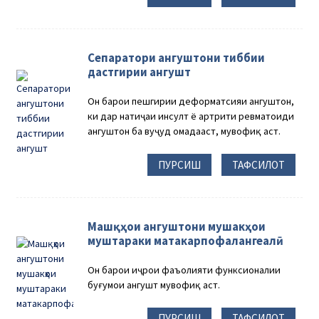
Сепаратори ангуштони тиббии
дастгирии ангушт
Он барои пешгирии деформатсияи ангуштон,
ки дар натиҷаи инсулт ё артрити ревматоиди
ангуштон ба вуҷуд омадааст, мувофиқ аст.
ПУРСИШ
ТАФСИЛОТ
Машқҳои ангуштони мушакҳои
муштараки матакарпофалангеалӣ
Он барои иҷрои фаъолияти функсионалии
буғумҳои ангушт мувофиқ аст.
ПУРСИШ
ТАФСИЛОТ