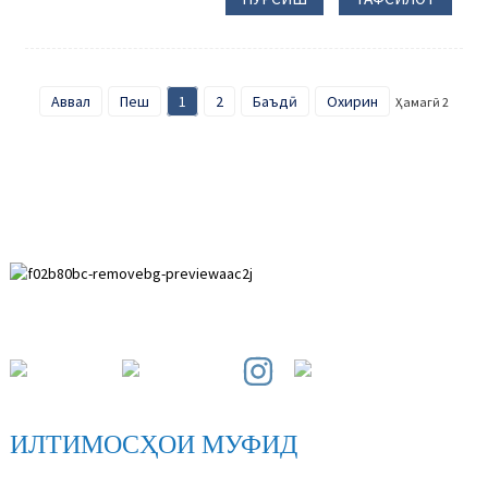
Аввал
Пеш
1
2
Баъдӣ
Охирин
Ҳамагӣ 2
Минтақаи рушди Пайхуай, музофоти Анпин, музофоти Ҳбей.
ИЛТИМОСҲОИ МУФИД