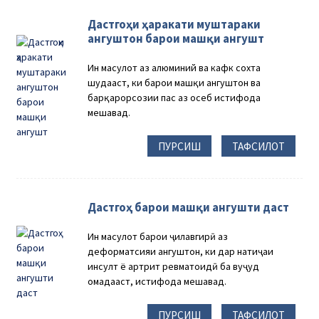
Дастгоҳи ҳаракати муштараки
ангуштон барои машқи ангушт
Ин маҳсулот аз алюминий ва кафк сохта
шудааст, ки барои машқи ангуштон ва
барқарорсозии пас аз осеб истифода
мешавад.
ПУРСИШ
ТАФСИЛОТ
Дастгоҳ барои машқи ангушти даст
Ин маҳсулот барои ҷилавгирӣ аз
деформатсияи ангуштон, ки дар натиҷаи
инсулт ё артрит ревматоидӣ ба вуҷуд
омадааст, истифода мешавад.
ПУРСИШ
ТАФСИЛОТ