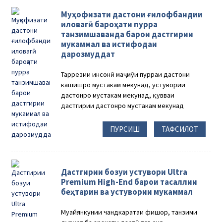
Муҳофизати дастони ғилофбандии
иловагӣ бароҳати пурра
танзимшаванда барои дастгирии
мукаммал ва истифодаи
дарозмуддат
Тарҳрезии инсонӣ маҷмӯи пурраи дастони
кашишро мустаҳкам мекунад, устувории
дастонро мустаҳкам мекунад, қувваи
дастгирии дастонро мустаҳкам мекунад
ПУРСИШ
ТАФСИЛОТ
Дастгирии бозуи устувори Ultra
Premium High-End барои тасаллии
беҳтарин ва устувории мукаммал
Муайянкунии чандкаратаи фишор, танзими