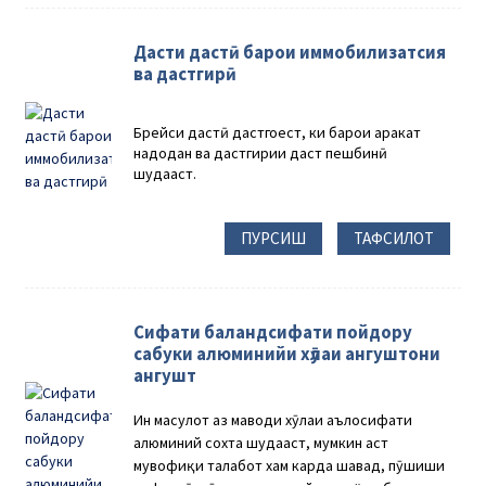
Дасти дастӣ барои иммобилизатсия
ва дастгирӣ
Брейси дастӣ дастгоҳест, ки барои ҳаракат
надодан ва дастгирии даст пешбинӣ
шудааст.
ПУРСИШ
ТАФСИЛОТ
Сифати баландсифати пойдору
сабуки алюминийи хӯлаи ангуштони
ангушт
Ин маҳсулот аз маводи хӯлаи аълосифати
алюминий сохта шудааст, мумкин аст
мувофиқи талабот хам карда шавад, пӯшиши