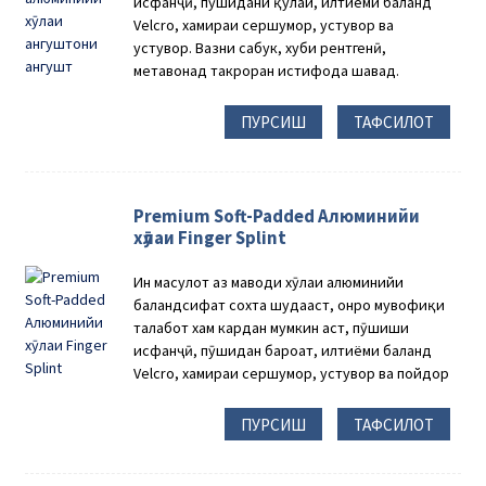
исфанҷӣ, пӯшидани қулай, илтиёми баланд
Velcro, хамираи сершумор, устувор ва
устувор. Вазни сабук, хуби рентгенӣ,
метавонад такроран истифода шавад.
ПУРСИШ
ТАФСИЛОТ
Premium Soft-Padded Алюминийи
хӯлаи Finger Splint
Ин маҳсулот аз маводи хӯлаи алюминийи
баландсифат сохта шудааст, онро мувофиқи
талабот хам кардан мумкин аст, пӯшиши
исфанҷӣ, пӯшидан бароҳат, илтиёми баланд
Velcro, хамираи сершумор, устувор ва пойдор
ПУРСИШ
ТАФСИЛОТ