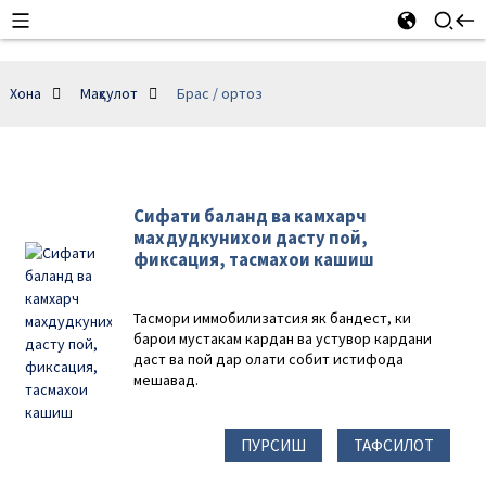
Хона
Маҳсулот
Брас / ортоз
Сифати баланд ва камхарч
махдудкунихои дасту пой,
фиксация, тасмахои кашиш
Тасмори иммобилизатсия як бандест, ки
барои мустаҳкам кардан ва устувор кардани
даст ва пой дар ҳолати собит истифода
мешавад.
ПУРСИШ
ТАФСИЛОТ