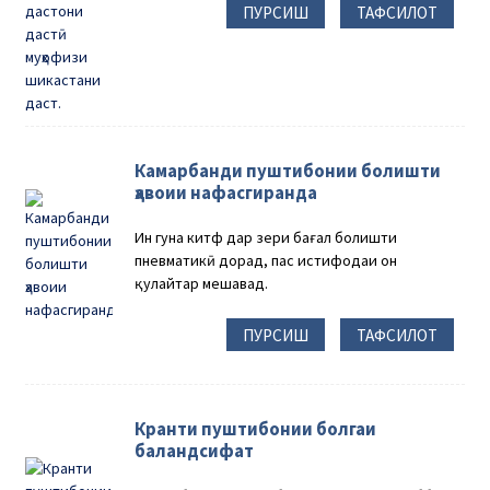
ПУРСИШ
ТАФСИЛОТ
Камарбанди пуштибонии болишти
ҳавоии нафасгиранда
Ин гуна китф дар зери бағал болишти
пневматикӣ дорад, пас истифодаи он
қулайтар мешавад.
ПУРСИШ
ТАФСИЛОТ
Кранти пуштибонии болгаи
баландсифат