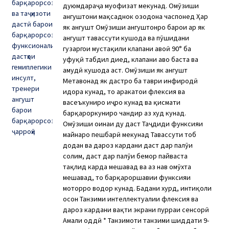
дуюмдараҷа муҳофизат мекунад. Омӯзиши
ангуштони мақсаднок озодона часпонед Ҳар
як ангушт Омӯзиши ангуштонро барои ҳар як
ангушт тавассути кушода ва пӯшидани
гузаргоҳи мустақили клапани ҳавоӣ 90° ба
уфуқӣ табдил диҳед, клапани ҳаво баста ва
амудӣ кушода аст. Омӯзиши як ангушт
Метавонад як дастро ба таври инфиродӣ
идора кунад, то ҳаракатҳои флексия ва
васеъкуниро иҷро кунад ва қисмати
барқароркуниро чандир аз худ кунад.
Омӯзиши оинаи ду даст Таҷдиди функсияи
майнаро пешбарӣ мекунад Тавассути тоб
додан ва дароз кардани даст дар паҳлӯи
солим, даст дар паҳлӯи бемор пайваста
тақлид карда мешавад ва аз нав омӯхта
мешавад, то барқароршавии функсияи
моторро водор кунад. Бадани хурд, интиқоли
осон Танзими интеллектуалии флексия ва
дароз кардани вақти экрани пурраи сенсорӣ
Амали оддӣ * Танзимоти танзими шиддати 9-