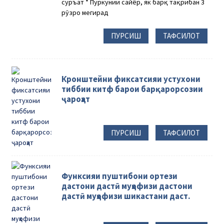
суръат * Пуркунии сайёр, як барқ ​​​​тақрибан 3
рӯзро мегирад
ПУРСИШ
ТАФСИЛОТ
Кронштейни фиксатсияи устухони
тиббии китф барои барқарорсозии
ҷароҳат
ПУРСИШ
ТАФСИЛОТ
Функсияи пуштибони ортези
дастони дастӣ муҳофизи дастони
дастӣ муҳофизи шикастани даст.