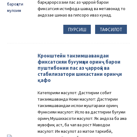
барқарорсозии пас аз ҷарроҳӣ барои
фиксатсия истифода шавад ва метавонад то
андозае шинаҳо ва гипсҳоро иваз кунад.
ПУРСИШ
ТАФСИЛОТ
Кронштейн танзимшавандаи
фиксатсияи буғумҳои оринҷ барои
пуштибонии пас аз ҷарроҳӣ ва
стабилизатори шикастани оринҷи
қафо
Категорияи маҳсулот: Дастгирии собит
танзимшаванда Номи маҳсулот: Дастгирии
танзимшавандаи ислоҳи муштараки оринҷ
Функсияи маҳсулот: Ислоҳ ва дастгирии буғуми
оринҷ Мушаххасоти маҳсулот: Як андоза ба ҳама
мувофиқ аст, ба чап ва рост Маводҳои
маҳсулот: Ин маҳсулот аз матои таркибӣ,