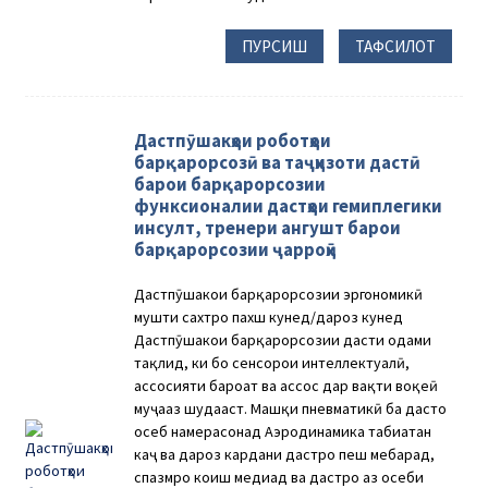
ПУРСИШ
ТАФСИЛОТ
Дастпӯшакҳои роботҳои
барқарорсозӣ ва таҷҳизоти дастӣ
барои барқарорсозии
функсионалии дастҳои гемиплегики
инсулт, тренери ангушт барои
барқарорсозии ҷарроҳӣ
Дастпӯшакҳои барқарорсозии эргономикӣ
мушти сахтро пахш кунед/дароз кунед
Дастпӯшакҳои барқарорсозии дасти одами
тақлид, ки бо сенсорҳои интеллектуалӣ,
ҳассосияти бароҳат ва ҳассос дар вақти воқеӣ
муҷаҳҳаз шудааст. Машқи пневматикӣ ба дастҳо
осеб намерасонад Аэродинамика табиатан
каҷ ва дароз кардани дастро пеш мебарад,
спазмро коҳиш медиҳад ва дастро аз осеби