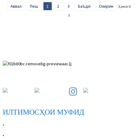
Аввал
Пеш
1
2
3
Баъдӣ
Охирин
Ҳамагӣ
3
Минтақаи рушди Пайхуай, музофоти Анпин, музофоти Ҳбей.
ИЛТИМОСҲОИ МУФИД
ДАР БОРАИ МО
Бо мо тамос гиред