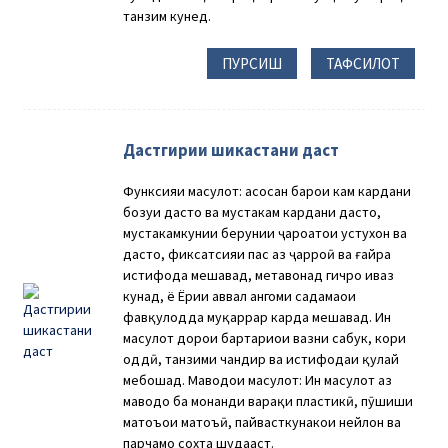
танзим кунед.
ПУРСИШ
ТАФСИЛОТ
Дастгирии шикастани даст
Функсияи маҳсулот: асосан барои кам кардани
бозуи дастҳо ва мустаҳкам кардани дастҳо,
мустаҳкамкунии берунии ҷароҳатҳои устухон ва
дастҳо, фиксатсияи пас аз ҷарроҳӣ ва ғайра
истифода мешавад, метавонад гичро иваз
кунад, ё Ёрии аввал ҳангоми садамаҳои
фавқулодда муқаррар карда мешавад. Ин
маҳсулот дорои бартариҳои вазни сабук, кори
оддӣ, танзими чандир ва истифодаи қулай
мебошад. Маводҳои маҳсулот: Ин маҳсулот аз
маводҳо ба монанди варақи пластикӣ, пӯшиши
матоъҳои матоъӣ, пайвасткунакҳои нейлон ва
парчамҳо сохта шудааст.