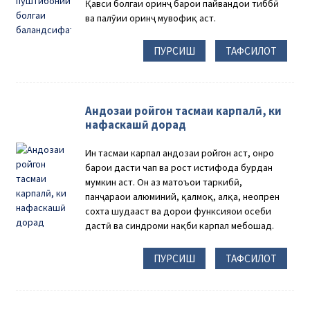
Қавси болгаи оринҷ барои пайвандҳои тиббӣ
ва паҳлӯии оринҷ мувофиқ аст.
ПУРСИШ
ТАФСИЛОТ
Андозаи ройгон тасмаи карпалӣ, ки
нафаскашӣ дорад
Ин тасмаи карпал андозаи ройгон аст, онро
барои дасти чап ва рост истифода бурдан
мумкин аст. Он аз матоъҳои таркибӣ,
панҷараҳои алюминий, қалмоқ, ҳалқа, неопрен
сохта шудааст ва дорои функсияҳои осеби
дастӣ ва синдроми нақби карпал мебошад.
ПУРСИШ
ТАФСИЛОТ