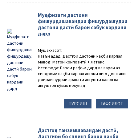
Муҳофизати дастони
фишурдашавандаи фишурдашудаи
дастони дастӣ барои сабук кардани
дард
Мушаххасот:
Навъи адад: Дастгоҳи дастони нақби карпал
Мавод: Матои композитӣ + Латекс
Истифода: Барои рафъи дард ва варам аз
синдроми нақби карпал ҳангоми нигоҳ доштани
доираи пурраи ҳаракати ангушти калон ва
ангуштон кӯмак мекунад
ПУРСИШ
ТАФСИЛОТ
Дастгоҳи танзимшавандаи дастӣ,
Дастгирӣ бо сплинт барои нақби