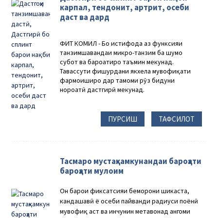
карпал, тендонит, артрит, осеби
даст ва дард
ФИТ КОМИЛ - Бо истифода аз функсияи
танзимшавандаи микро-танзим ба шумо
субот ва бароҳатиро таъмин мекунад.
Тавассути фишурдани якхела мувофиқати
фармоиширо дар тамоми рӯз бидуни
нороҳатӣ дастгирӣ мекунад.
ПУРСИШ
ТАФСИЛОТ
Тасмаро мустаҳкамкунандаи бароҳати
бароҳати мулоим
Он барои фиксатсияи беморони шикаста,
кандашавӣ ё осеби пайванди радиуси поёнӣ
мувофиқ аст ва инчунин метавонад ҳангоми