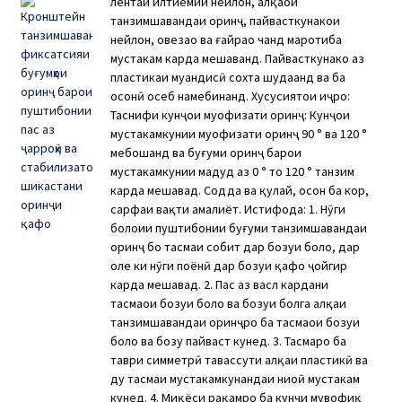
лентаи илтиёмии нейлон, ҳалқаҳои
танзимшавандаи оринҷ, пайвасткунакҳои
нейлон, овезаҳо ва ғайраҳо чанд маротиба
мустаҳкам карда мешаванд. Пайвасткунакҳо аз
пластикаи муҳандисӣ сохта шудаанд ва ба
осонӣ осеб намебинанд. Хусусиятҳои иҷро:
Таснифи кунҷҳои муҳофизати оринҷ: Кунҷҳои
мустаҳкамкунии муҳофизати оринҷ 90 ° ва 120 °
мебошанд ва буғуми оринҷ барои
мустаҳкамкунии маҳдуд аз 0 ° то 120 ° танзим
карда мешавад. Содда ва қулай, осон ба кор,
сарфаи вақти амалиёт. Истифода: 1. Нӯги
болоии пуштибонии буғуми танзимшавандаи
оринҷ бо тасмаи собит дар бозуи боло, дар
ҳоле ки нӯги поёнӣ дар бозуи қафо ҷойгир
карда мешавад. 2. Пас аз васл кардани
тасмаҳои бозуи боло ва бозуи болга ҳалқаи
танзимшавандаи оринҷро ба тасмаҳои бозуи
боло ва бозу пайваст кунед. 3. Тасмаро ба
таври симметрӣ тавассути ҳалқаи пластикӣ ва
ду тасмаи мустаҳкамкунандаи ниҳоӣ мустаҳкам
кунед. 4. Миқёси рақамро ба кунҷи мувофиқ